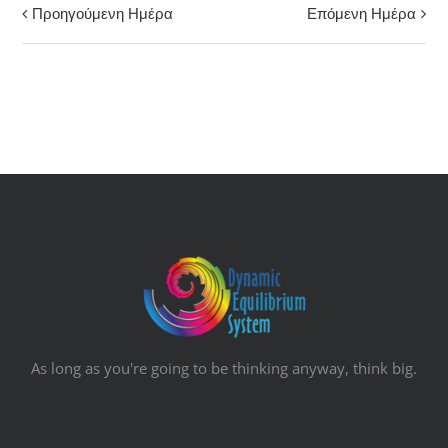
Προηγούμενη Ημέρα
Επόμενη Ημέρα
Πλοήγηση
Ημέρας
As long as you're going to be thinking anyway, think big.