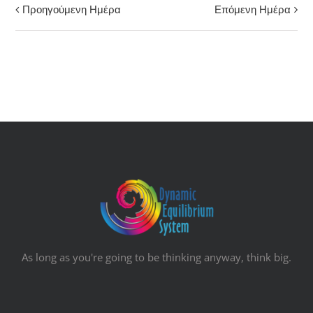
Προηγούμενη Ημέρα
Επόμενη Ημέρα
Πλοήγηση
Ημέρας
As long as you're going to be thinking anyway, think big.