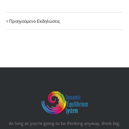
Προηγούμενο Εκδηλώσεις
Εκδηλώσεις
List
Navigation
As long as you're going to be thinking anyway, think big.