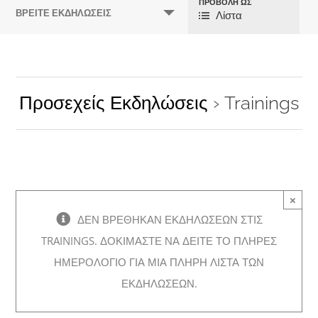
ΠΡΟΒΟΛΉ ΩΣ
Πλοήγηση
ΒΡΕΊΤΕ ΕΚΔΗΛΏΣΕΙΣ
Λίστα
Προβολών
Εκδήλωσης
Προσεχείς Εκδηλώσεις
› Trainings
×
ΔΕΝ ΒΡΈΘΗΚΑΝ ΕΚΔΗΛΏΣΕΩΝ ΣΤΙΣ
TRAININGS. ΔΟΚΙΜΆΣΤΕ ΝΑ ΔΕΊΤΕ ΤΟ ΠΛΉΡΕΣ
ΗΜΕΡΟΛΌΓΙΟ ΓΙΑ ΜΙΑ ΠΛΉΡΗ ΛΊΣΤΑ ΤΩΝ
ΕΚΔΗΛΏΣΕΩΝ.