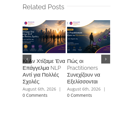
Related Posts
Κι Αν Χτίζαμε Ένα
Πώς οι
Τι Συμβα
Επάγγελμα NLP
Practitioners
την Πιστ
Αντί για Πολλές
Συνεχίζουν να
July 31st, 
Σχολές;
Εξελίσσονται
Comment
August 6th, 2026
|
August 6th, 2026
|
0 Comments
0 Comments