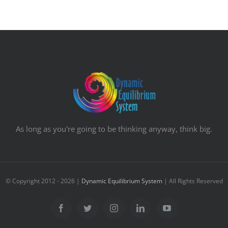
As long as you're going to be thinking anyway, think big.
© Copyright 2012 -
2026 |
Dynamic Equilibrium System
| All Rights Reserved
Facebook
Twitter
Instagram
Linkedin
YouTube