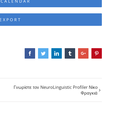
 CALENDAR
 EXPORT
Facebook
Twitter
Linkedin
Tumblr
Google+
Pinterest
Γνωρίστε τον NeuroLinguistic Profiler Νίκο
Φραγκιά