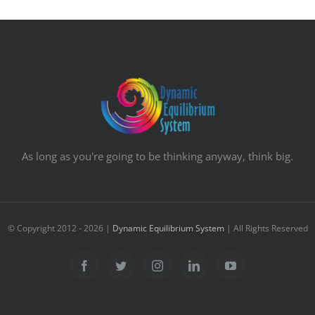
As long as you're going to be thinking anyway, think big.
© Copyright 2012 -
2026 |
Dynamic Equilibrium System
| All Rights Reserved
Facebook
Twitter
Instagram
Linkedin
YouTube