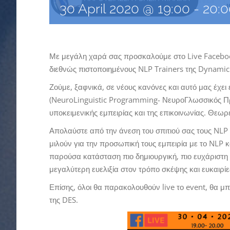
30 April 2020 @ 19:00
-
20:0
Με μεγάλη χαρά σας προσκαλούμε στο Live Faceboo
διεθνώς πιστοποιημένους NLP Trainers της Dynamic
Ζούμε, ξαφνικά, σε νέους κανόνες και αυτό μας έχει
(NeuroLinguistic Programming- ΝευροΓλωσσικός Προ
υποκειμενικής εμπειρίας και της επικοινωνίας. Θεωρε
Απολαύστε από την άνεση του σπιτιού σας τους NLP 
μιλούν για την προσωπική τους εμπειρία με το NLP κ
παρούσα κατάσταση πιο δημιουργική, πιο ευχάριστη 
μεγαλύτερη ευελιξία στον τρόπο σκέψης και ευκαιρί
Επίσης, όλοι θα παρακολουθούν live το event, θα 
της DES.