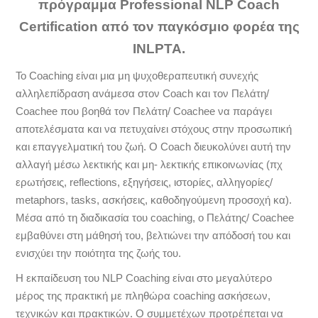
πρόγραμμα Professional NLP Coach
Certification από τον παγκόσμιο φορέα της
INLPTA.
Το Coaching είναι μια μη ψυχοθεραπευτική συνεχής
αλληλεπίδραση ανάμεσα στον Coach και τον Πελάτη/
Coachee που βοηθά τον Πελάτη/ Coachee να παράγει
αποτελέσματα και να πετυχαίνει στόχους στην προσωπική
και επαγγελματική του ζωή. Ο Coach διευκολύνει αυτή την
αλλαγή μέσω λεκτικής και μη- λεκτικής επικοινωνίας (πχ
ερωτήσεις, reflections, εξηγήσεις, ιστορίες, αλληγορίες/
metaphors, tasks, ασκήσεις, καθοδηγούμενη προσοχή κα).
Μέσα από τη διαδικασία του coaching, ο Πελάτης/ Coachee
εμβαθύνει στη μάθησή του, βελτιώνει την απόδοσή του και
ενισχύει την ποιότητα της ζωής του.
Η εκπαίδευση του NLP Coaching είναι στο μεγαλύτερο
μέρος της πρακτική με πληθώρα coaching ασκήσεων,
τεχνικών και πρακτικών. Ο συμμετέχων προτρέπεται να