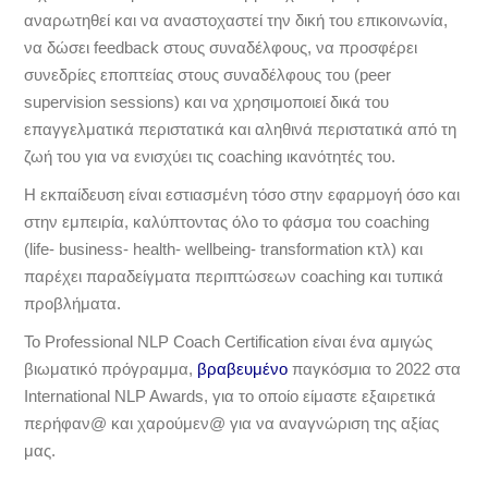
αναρωτηθεί και να αναστοχαστεί την δική του επικοινωνία,
να δώσει feedback στους συναδέλφους, να προσφέρει
συνεδρίες εποπτείας στους συναδέλφους του (peer
supervision sessions) και να χρησιμοποιεί δικά του
επαγγελματικά περιστατικά και αληθινά περιστατικά από τη
ζωή του για να ενισχύει τις coaching ικανότητές του.
Η εκπαίδευση είναι εστιασμένη τόσο στην εφαρμογή όσο και
στην εμπειρία, καλύπτοντας όλο το φάσμα του coaching
(life- business- health- wellbeing- transformation κτλ) και
παρέχει παραδείγματα περιπτώσεων coaching και τυπικά
προβλήματα.
Το Professional NLP Coach Certification είναι ένα αμιγώς
βιωματικό πρόγραμμα,
βραβευμένο
παγκόσμια το 2022 στα
International NLP Awards, για το οποίο είμαστε εξαιρετικά
περήφαν@ και χαρούμεν@ για να αναγνώριση της αξίας
μας.